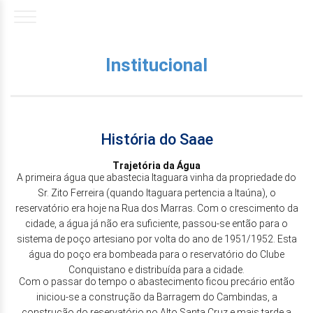
Institucional
História do Saae
Trajetória da Água
A primeira água que abastecia Itaguara vinha da propriedade do
Sr. Zito Ferreira (quando Itaguara pertencia a Itaúna), o
reservatório era hoje na Rua dos Marras. Com o crescimento da
cidade, a água já não era suficiente, passou-se então para o
sistema de poço artesiano por volta do ano de 1951/1952. Esta
água do poço era bombeada para o reservatório do Clube
Conquistano e distribuída para a cidade.
Com o passar do tempo o abastecimento ficou precário então
iniciou-se a construção da Barragem do Cambindas, a
construção do reservatório no Alto Santa Cruz e mais tarde a