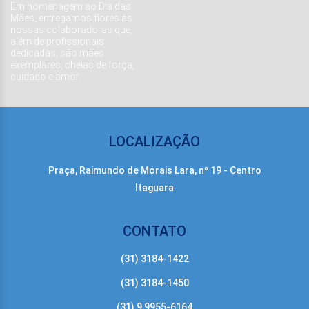
Em homenagem ao Dia das
Mães, entregamos flores às
nossas colaboradoras que,
além de profissionais
dedicadas, são mães
exemplares, cheias de força,
cuidado e amor.
LOCALIZAÇÃO
Praça, Raimundo de Morais Lara, nº 19 - Centro
Itaguara
CONTATO
(31) 3184-1422
(31) 3184-1450
(31) 9 9955-6164