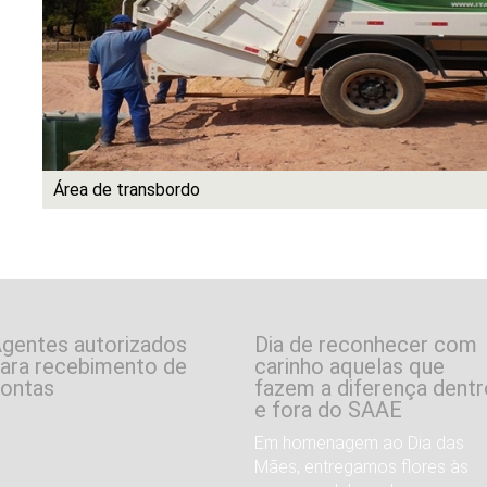
Área de transbordo
gentes autorizados
Dia de reconhecer com
ara recebimento de
carinho aquelas que
ontas
fazem a diferença dentr
e fora do SAAE
Em homenagem ao Dia das
Mães, entregamos flores às