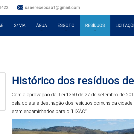
1422
saaerecepcao1@gmail.com
AE
2ª VIA
ÁGUA
ESGOTO
RESÍDUOS
LICITAÇÕ
tória do Saae
Ouvidoria ARISB
ETE Conquista
Dias de coleta
Pouco Sobre Itaguara
Entenda os Parâmetros
Sistema de Esgoto
Histórico dos resíduos d
Itaguara
Histórico dos resíduos de
Com a aprovação da Lei 1360 de 27 de setembro de 2012
pela coleta e destinação dos resíduos comuns da cidade d
eram encaminhados para o “LIXÃO”.