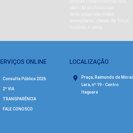
nossas colaboradoras que,
além de profissionais
dedicadas, são mães
exemplares, cheias de força,
cuidado e amor.
SERVIÇOS ONLINE
LOCALIZAÇÃO
Praça, Raimundo de Morai
Consulta Pública 2026
Lara, nº 19 - Centro
2º VIA
Itaguara
TRANSPARÊNCIA
FALE CONOSCO