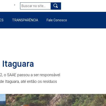
ES
TRANSPARÊNCIA
Fale Conosco
e
 Itaguara
, o SAAE passou a ser responsável
e Itaguara, até então os resíduos