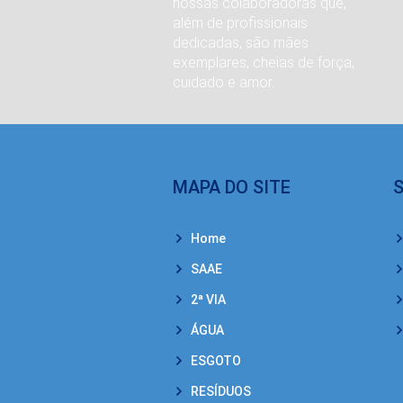
nossas colaboradoras que,
além de profissionais
dedicadas, são mães
exemplares, cheias de força,
cuidado e amor.
MAPA DO SITE
Home
SAAE
2ª VIA
ÁGUA
ESGOTO
RESÍDUOS