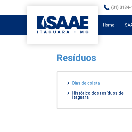
(31) 3184-
Home
SA
His
Resíduos
Um 
Dias de coleta
Histórico dos resíduos de
Itaguara