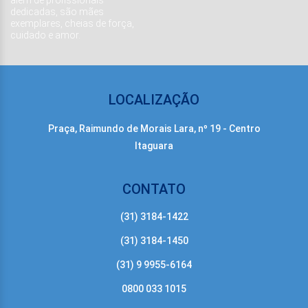
além de profissionais
dedicadas, são mães
exemplares, cheias de força,
cuidado e amor.
LOCALIZAÇÃO
Praça, Raimundo de Morais Lara, nº 19 - Centro
Itaguara
CONTATO
(31) 3184-1422
(31) 3184-1450
(31) 9 9955-6164
0800 033 1015