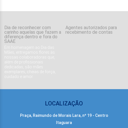
Dia de reconhecer com
Agentes autorizados para
carinho aquelas que fazem a
recebimento de contas
diferença dentro e fora do
SAAE
Em homenagem ao Dia das
Mães, entregamos flores às
nossas colaboradoras que,
além de profissionais
dedicadas, são mães
exemplares, cheias de força,
cuidado e amor.
LOCALIZAÇÃO
Praça, Raimundo de Morais Lara, nº 19 - Centro
Itaguara